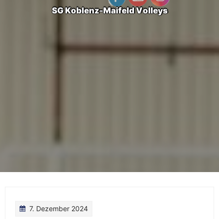
S
G
K
o
b
l
e
n
z
-
M
a
i
f
e
l
d
V
o
l
l
e
y
s
7. Dezember 2024