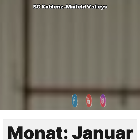
S
G
K
o
b
l
e
n
z
-
M
a
i
f
e
l
d
V
o
l
l
e
y
s
Monat:
Januar