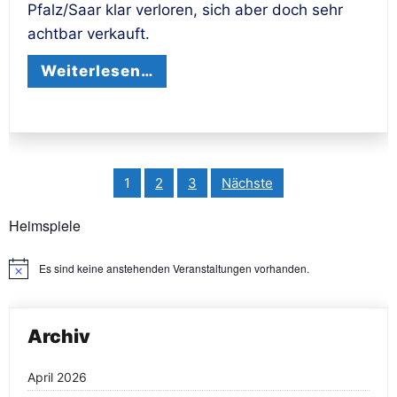
Pfalz/Saar klar verloren, sich aber doch sehr
achtbar verkauft.
Weiterlesen…
Seitennummerierung
1
2
3
Nächste
der
Beiträge
Heimspiele
Es sind keine anstehenden Veranstaltungen vorhanden.
Hinweis
Archiv
April 2026