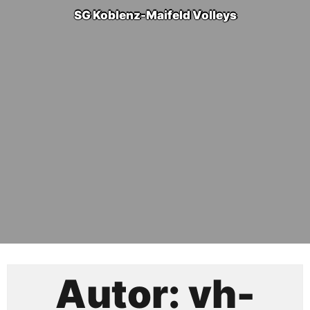
SG Koblenz-Maifeld Volleys
Autor:
vh-