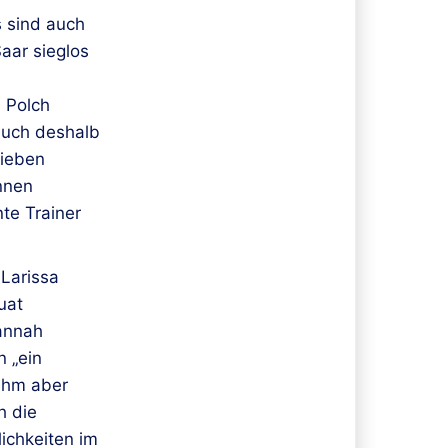
s sind auch
aar sieglos
n Polch
auch deshalb
sieben
innen
nte Trainer
 Larissa
uat
annah
n „ein
 ihm aber
h die
ichkeiten im