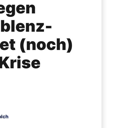
iegen
oblenz-
et (noch)
 Krise
olch