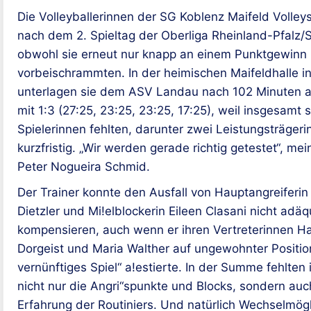
Die Volleyballerinnen der SG Koblenz Maifeld Volley
nach dem 2. Spieltag der Oberliga Rheinland-Pfalz/S
obwohl sie erneut nur knapp an einem Punktgewinn
vorbeischrammten. In der heimischen Maifeldhalle i
unterlagen sie dem ASV Landau nach 102 Minuten 
mit 1:3 (27:25, 23:25, 23:25, 17:25), weil insgesamt 
Spielerinnen fehlten, darunter zwei Leistungsträger
kurzfristig. „Wir werden gerade richtig getestet“, mei
Peter Nogueira Schmid.
Der Trainer konnte den Ausfall von Hauptangreiferin
Dietzler und Mi!elblockerin Eileen Clasani nicht adäq
kompensieren, auch wenn er ihren Vertreterinnen H
Dorgeist und Maria Walther auf ungewohnter Positio
vernünftiges Spiel“ a!estierte. In der Summe fehlten
nicht nur die Angri“spunkte und Blocks, sondern auc
Erfahrung der Routiniers. Und natürlich Wechselmögl