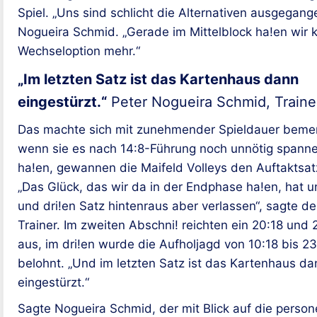
Spiel. „Uns sind schlicht die Alternativen ausgegang
Nogueira Schmid. „Gerade im Mittelblock ha!en wir 
Wechseloption mehr.“
„Im letzten Satz ist das Kartenhaus dann
eingestürzt.“
Peter Nogueira Schmid, Traine
Das machte sich mit zunehmender Spieldauer beme
wenn sie es nach 14:8-Führung noch unnötig span
ha!en, gewannen die Maifeld Volleys den Auftaktsatz
„Das Glück, das wir da in der Endphase ha!en, hat u
und dri!en Satz hintenraus aber verlassen“, sagte d
Trainer. Im zweiten Abschni! reichten ein 20:18 und 
aus, im dri!en wurde die Aufholjagd von 10:18 bis 23
belohnt. „Und im letzten Satz ist das Kartenhaus da
eingestürzt.“
Sagte Nogueira Schmid, der mit Blick auf die persone