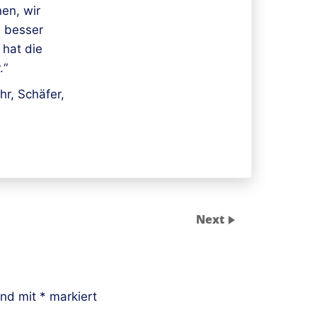
en, wir
s besser
 hat die
.“
hr, Schäfer,
Next
ind mit
*
markiert