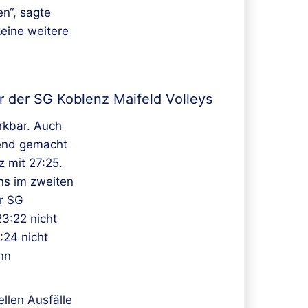
en“, sagte
keine weitere
r der SG Koblenz Maifeld Volleys
rkbar. Auch
nend gemacht
 mit 27:25.
ns im zweiten
er SG
23:22 nicht
:24 nicht
nn
llen Ausfälle