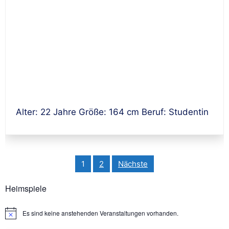
Alter: 22 Jahre Größe: 164 cm Beruf: Studentin
Seitennummerierung
1
2
Nächste
der
Beiträge
Heimspiele
Es sind keine anstehenden Veranstaltungen vorhanden.
Hinweis